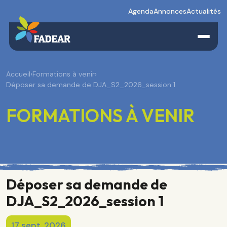
Agenda
Annonces
Actualités
Accueil
›
Formations à venir
›
Déposer sa demande de DJA_S2_2026_session 1
FORMATIONS À VENIR
Déposer sa demande de
DJA_S2_2026_session 1
17 sept. 2026