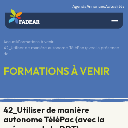
Agenda
Annonces
Actualités
Accueil
›
Formations à venir
›
42_Utiliser de manière autonome TéléPac (avec la présence
de…
FORMATIONS À VENIR
42_Utiliser de manière
autonome TéléPac (avec la