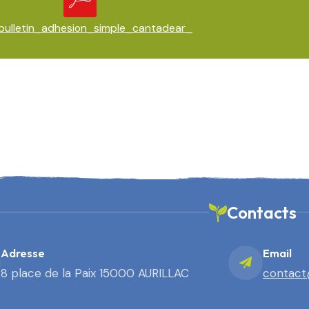
bulletin_adhesion_simple_cantadear_
Contacts
Adresse
Email
8 place de la Paix 15000 AURILLAC
contact