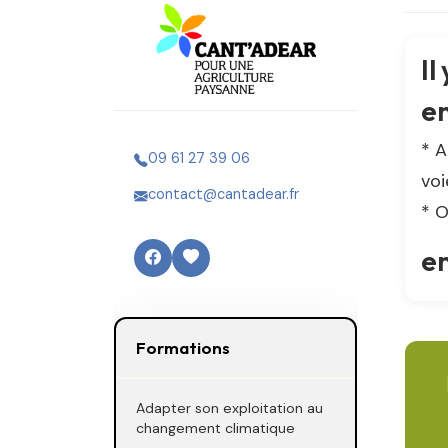
Il
en
* A
09 61 27 39 06
voi
contact@cantadear.fr
* O
e
Formations
Adapter son exploitation au
changement climatique