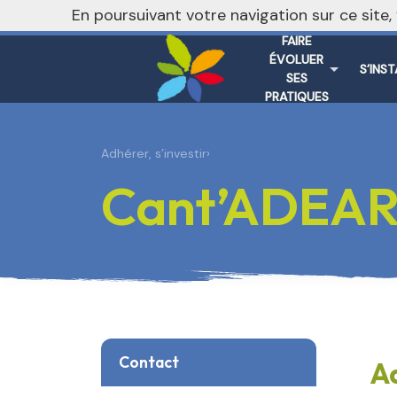
nivo_2026: 1
En poursuivant votre navigation sur ce site
FAIRE
ÉVOLUER
S’INS
SES
PRATIQUES
Adhérer, s’investir
›
Cant’ADEA
Contact
Ad