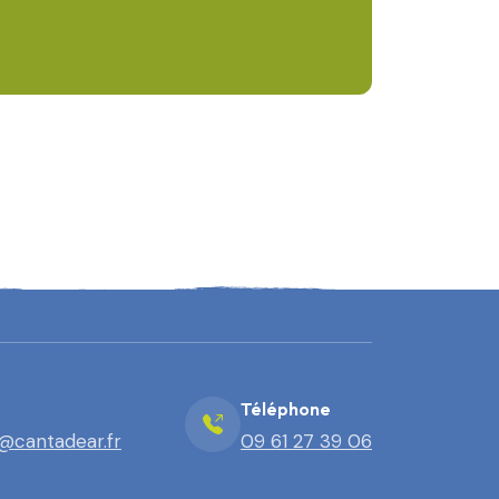
Téléphone
@cantadear.fr
09 61 27 39 06