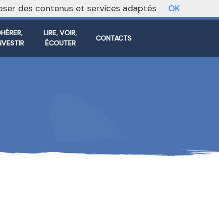
oposer des contenus et services adaptés
OK
Vers le site national
HÉRER,
LIRE, VOIR,
CONTACTS
INVESTIR
ÉCOUTER