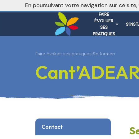
nivo_2026: 1
En poursuivant votre navigation sur ce site
FAIRE
ÉVOLUER
S’INS
SES
PRATIQUES
Faire évoluer ses pratiques
›
Se former
›
Cant’ADEA
Contact
S