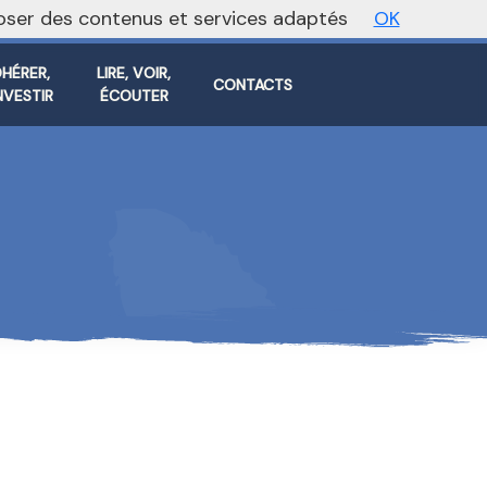
oposer des contenus et services adaptés
OK
Vers le site national
HÉRER,
LIRE, VOIR,
CONTACTS
INVESTIR
ÉCOUTER