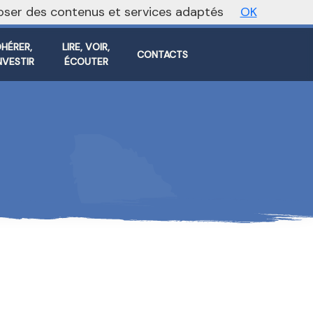
oposer des contenus et services adaptés
OK
Vers le site national
HÉRER,
LIRE, VOIR,
CONTACTS
INVESTIR
ÉCOUTER