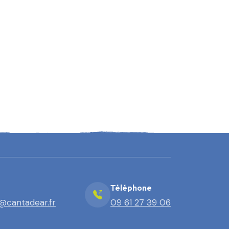
Téléphone
@cantadear.fr
09 61 27 39 06