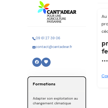
Au 
pro
céd
09 61 27 39 06
pr
contact@cantadear.fr
fe
...
Co
Formations
Adapter son exploitation au
changement climatique