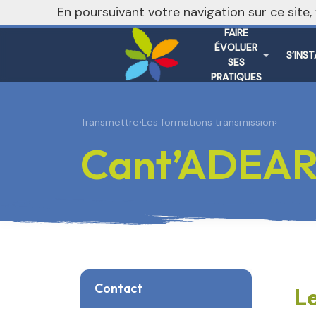
nivo_2026: 1
En poursuivant votre navigation sur ce site
FAIRE
ÉVOLUER
S’INS
SES
PRATIQUES
Transmettre
›
Les formations transmission
›
Cant’ADEA
Contact
L