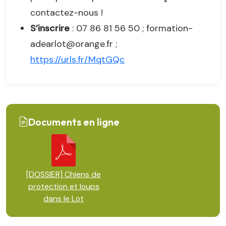
contactez-nous !
S’inscrire
: 07 86 81 56 50 ; formation-
adearlot@orange.fr ;
https://urls.fr/MqtGQc
Documents en ligne
[DOSSIER] Chiens de
protection et loups
dans le Lot