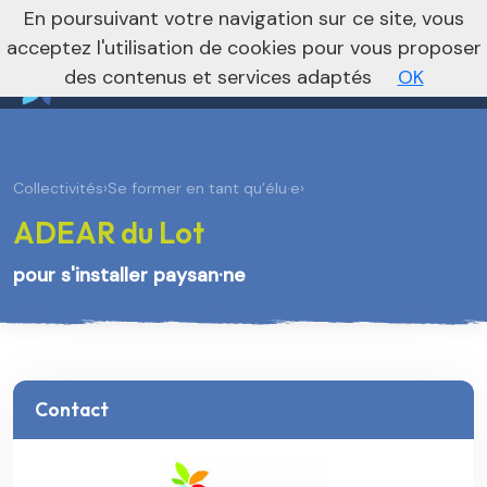
nivo_2026: 1
En poursuivant votre navigation sur ce site, vous
Vers le site national
acceptez l'utilisation de cookies pour vous proposer
des contenus et services adaptés
OK
Collectivités
›
Se former en tant qu’élu·e
›
ADEAR du Lot
pour s'installer paysan·ne
Contact