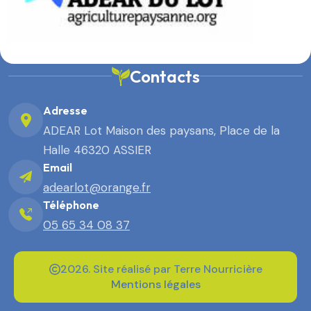
Contacts
Adresse
ADEAR Lot Maison des paysans, Place de la
Halle 46320 ASSIER
Email
adearlot@orange.fr
Téléphone
05 65 34 08 37
2026. Site réalisé par Terre Nourricière
Mentions légales