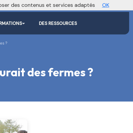
oposer des contenus et services adaptés
OK
Agenda
Annonces
Actualités
RMATIONS
DES RESSOURCES
mes ?
turait des fermes ?