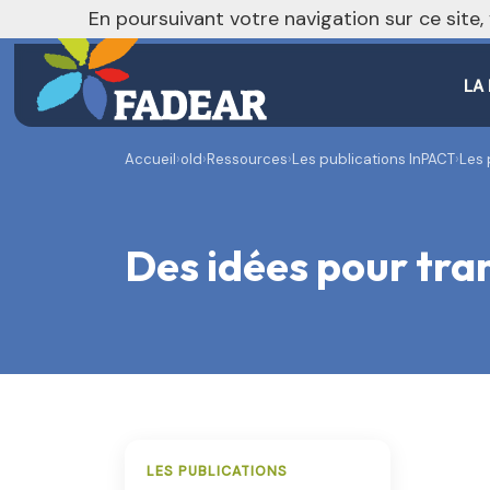
En poursuivant votre navigation sur ce site
LA
Accueil
›
old
›
Ressources
›
Les publications InPACT
›
Les 
Des idées pour tran
LES PUBLICATIONS