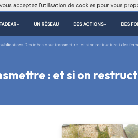
, vous acceptez l'utilisation de cookies pour vous pr
 FADEAR
UN RÉSEAU
DES ACTIONS
DES FO
publications
›
Des idées pour transmettre : et si on restructurait des fer
smettre : et si on restruc