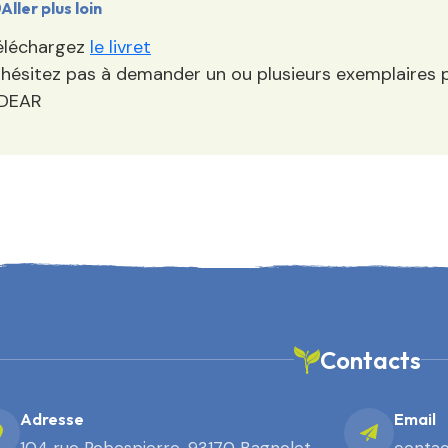
Aller plus loin
éléchargez
le livret
’hésitez pas à demander un ou plusieurs exemplaires p
DEAR
Contacts
Adresse
Email
104 rue Robespierre, 93170 Bagnolet
contac