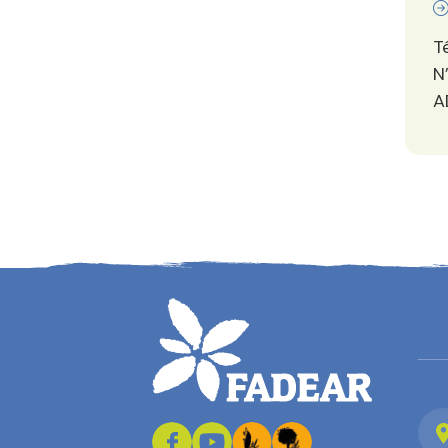
T
N
A