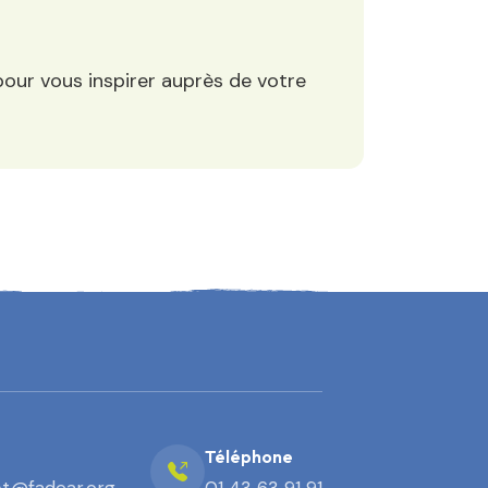
our vous inspirer auprès de votre
Téléphone
t@fadear.org
01 43 63 91 91