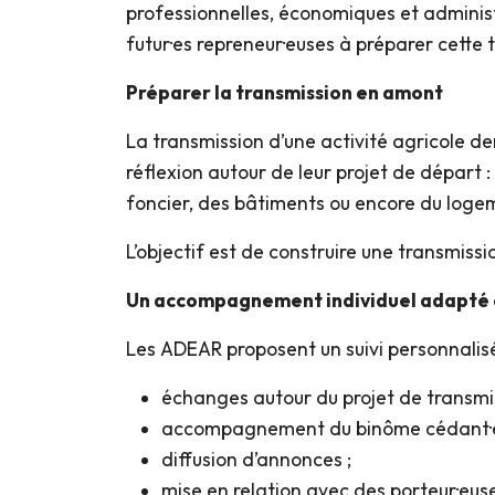
professionnelles, économiques et admini
futur·es repreneur·euses à préparer cette t
Préparer la transmission en amont
La transmission d’une activité agricole d
réflexion autour de leur projet de départ :
foncier, des bâtiments ou encore du loge
L’objectif est de construire une transmiss
Un accompagnement individuel adapté à
Les ADEAR proposent un suivi personnalisé 
échanges autour du projet de transmis
accompagnement du binôme cédant·e 
diffusion d’annonces ;
mise en relation avec des porteur·euse