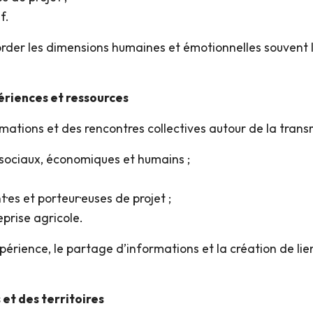
f.
r les dimensions humaines et émotionnelles souvent li
ériences et ressources
tions et des rencontres collectives autour de la transm
, sociaux, économiques et humains ;
es et porteur·euses de projet ;
eprise agricole.
érience, le partage d’informations et la création de li
et des territoires