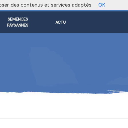
oposer des contenus et services adaptés
OK
Vers le site national
SEMENCES
ACTU
PAYSANNES