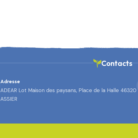
Contacts
Adresse
ADEAR Lot Maison des paysans, Place de la Halle 46320
ASSIER