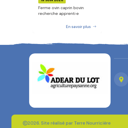
19 JUIN 2026
Ferme ovin caprin bovin
recherche apprenti·e
En savoir plus
2026. Site réalisé par Terre Nourricière