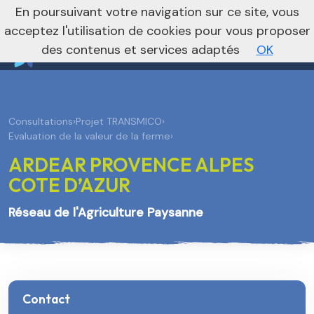
nivo_2026: 1
En poursuivant votre navigation sur ce site, vous
Vers le site national
acceptez l'utilisation de cookies pour vous proposer
des contenus et services adaptés
OK
Consultations
›
Projet TRANSMICO
›
Evaluation de la valeur de la ferme
›
ARDEAR PROVENCE ALPES
COTE D’AZUR
Réseau de l'Agriculture Paysanne
Contact