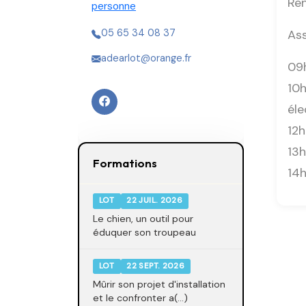
Ren
personne
Ass
05 65 34 08 37
adearlot@orange.fr
09h
10h
éle
12h
13h
Formations
14h
LOT
22 JUIL. 2026
Le chien, un outil pour
éduquer son troupeau
LOT
22 SEPT. 2026
Mûrir son projet d'installation
et le confronter a(...)