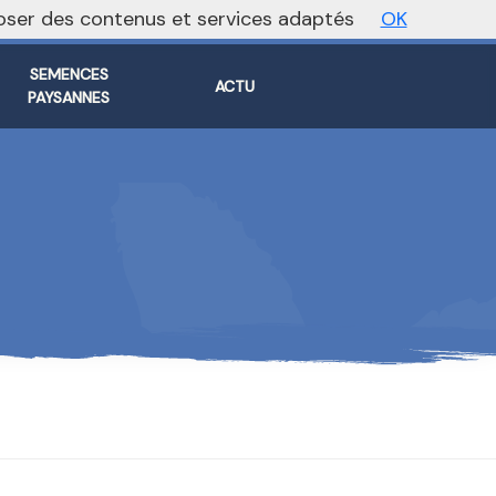
oposer des contenus et services adaptés
OK
Vers le site national
SEMENCES
ACTU
PAYSANNES