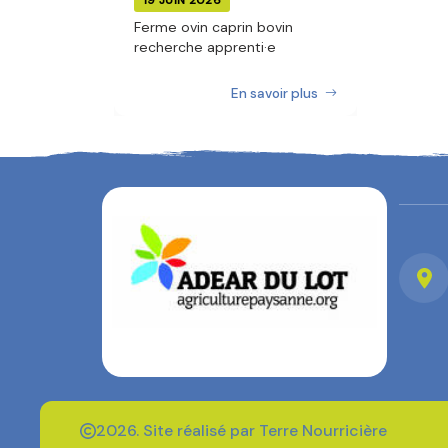
19 JUIN 2026
Ferme ovin caprin bovin
recherche apprenti·e
En savoir plus
2026. Site réalisé par Terre Nourricière