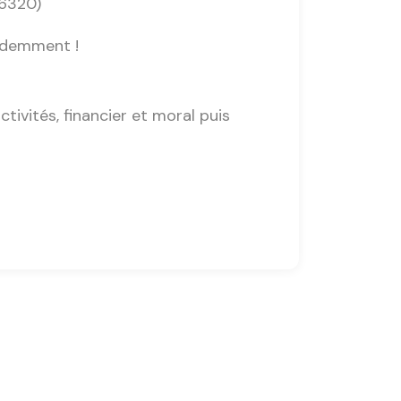
46320)
videmment !
ivités, financier et moral puis