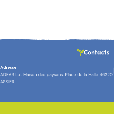
Contacts
Adresse
ADEAR Lot Maison des paysans, Place de la Halle 46320
ASSIER