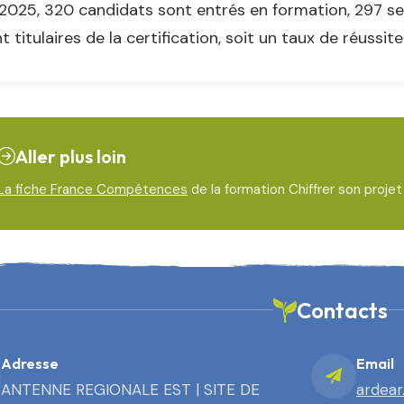
2025, 320 candidats sont entrés en formation, 297 se
t titulaires de la certification, soit un taux de réussit
Aller plus loin
La fiche France Compétences
de la formation Chiffrer son proje
Contacts
Adresse
Email
ANTENNE REGIONALE EST | SITE DE
ardear