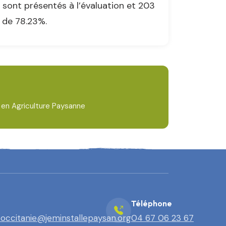
 sont présentés à l’évaluation et 203
e de 78.23%.
t en Agriculture Paysanne
Téléphone
.occitanie@jeminstallepaysan.org
04 67 06 23 67