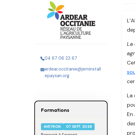
L’A
dep
La 
agr
04 67 06 23 67
Cet
ardear.occitanie@jeminstall
so
epaysan.org
cer
La 
pou
Formations
En 
des
AVEYRON
07 SEPT. 2026
pro
Rapport à l'argent