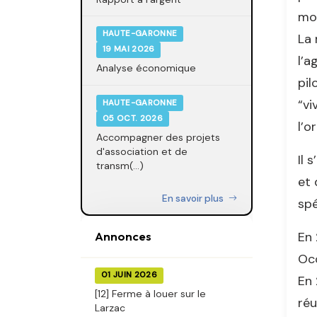
mod
HAUTE-GARONNE
La 
19 MAI 2026
l’a
Analyse économique
pil
“vi
HAUTE-GARONNE
05 OCT. 2026
l’o
Accompagner des projets
d'association et de
Il 
transm(...)
et 
En savoir plus
spé
En 
Annonces
Occ
01 JUIN 2026
En 
[12] Ferme à louer sur le
réu
Larzac