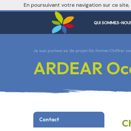
nivo_2026: 1
En poursuivant votre navigation sur ce site
QUI SOMMES-NOUS
Je suis porteur·se de projet
›
Se former
›
Chiffrer s
ARDEAR Occ
Contact
Ch