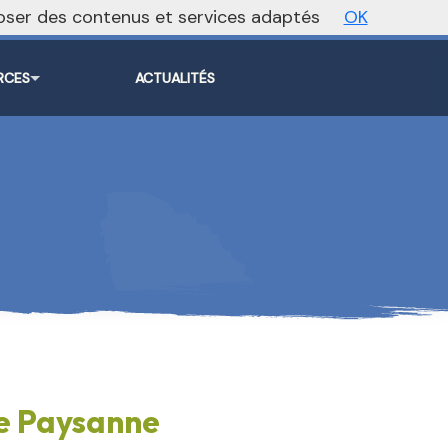
oposer des contenus et services adaptés
OK
Vers le site national
RCES
ACTUALITÉS
re Paysanne