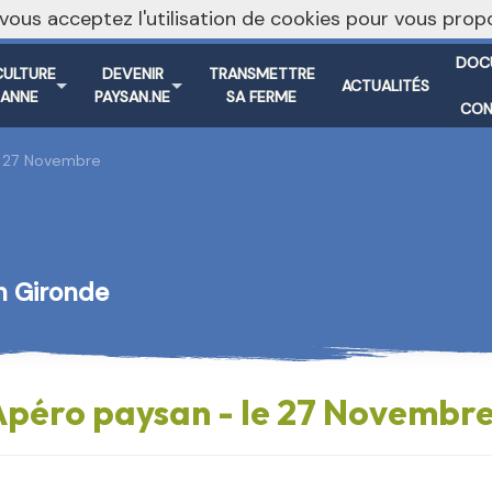
, vous acceptez l'utilisation de cookies pour vous pr
DOC
CULTURE
DEVENIR
TRANSMETTRE
ACTUALITÉS
SANNE
PAYSAN.NE
SA FERME
CON
e 27 Novembre
n Gironde
Apéro paysan - le 27 Novembr