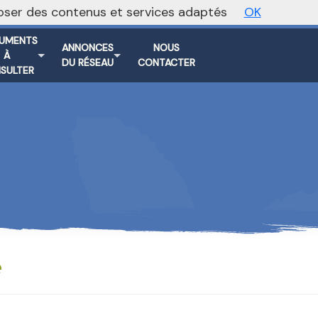
oposer des contenus et services adaptés
OK
Vers le site national
UMENTS
ANNONCES
NOUS
À
DU RÉSEAU
CONTACTER
SULTER
e