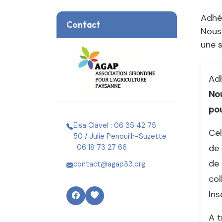
Adhé
Contact
Nous
une s
Adh
Nou
pou
Elsa Clavel : 06 35 42 75
Cel
50 / Julie Penouilh-Suzette
de 
: 06 18 73 27 66
de 
contact@agap33.org
col
Ins
A t