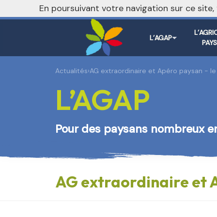
En poursuivant votre navigation sur ce site
L’AGRI
L’AGAP
PAY
Actualités
›
AG extraordinaire et Apéro paysan - l
L’AGAP
Pour des paysans nombreux e
AG extraordinaire et 