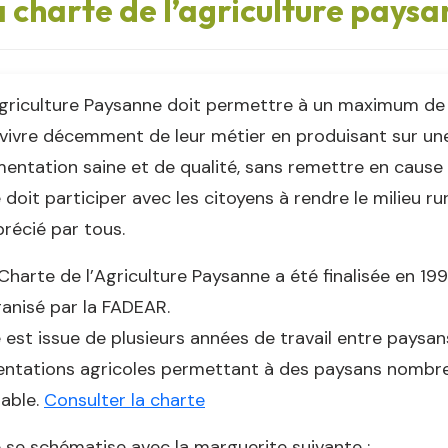
 charte de l’agriculture pays
griculture Paysanne doit permettre à un maximum de p
vivre décemment de leur métier en produisant sur une
mentation saine et de qualité, sans remettre en cause
e doit participer avec les citoyens à rendre le milieu r
récié par tous.
Charte de l’Agriculture Paysanne a été finalisée en 1
anisé par la FADEAR.
e est issue de plusieurs années de travail entre paysa
entations agricoles permettant à des paysans nombreu
able.
Consulter la charte
e se schématise avec la marguerite suivante :