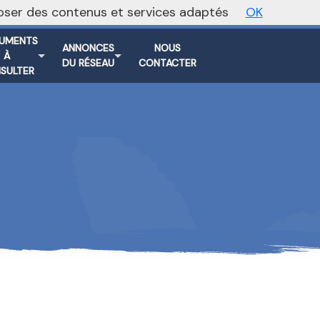
oposer des contenus et services adaptés
OK
Vers le site national
UMENTS
ANNONCES
NOUS
À
DU RÉSEAU
CONTACTER
SULTER