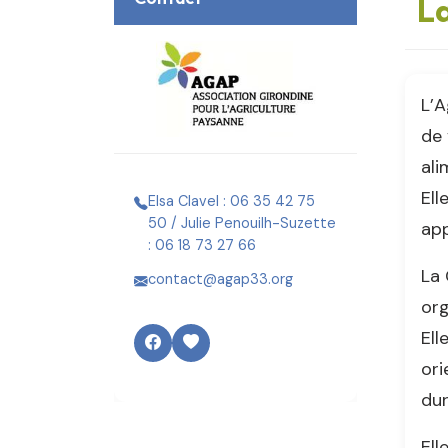
La
L’A
de 
ali
Ell
Elsa Clavel : 06 35 42 75
50 / Julie Penouilh-Suzette
app
: 06 18 73 27 66
La 
contact@agap33.org
org
Ell
ori
dur
Ell