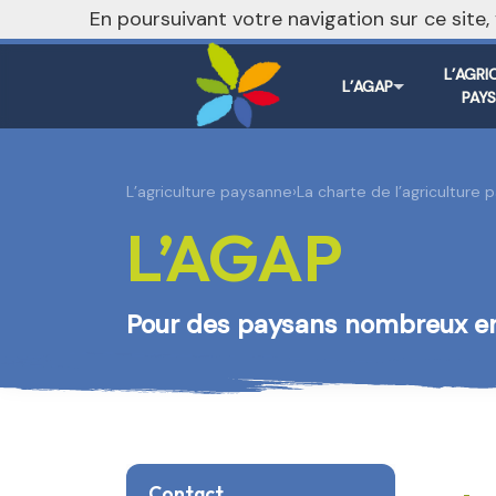
nivo_2026: 1
En poursuivant votre navigation sur ce site
L’AGRI
L’AGAP
PAY
L’agriculture paysanne
›
La charte de l’agriculture
L’AGAP
Pour des paysans nombreux e
Contact