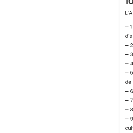
10
L’A
–
1
d’a
–
2
–
3
–
4
–
5
de 
–
6
–
7
–
8
–
9
cul