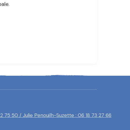
ale.
42 75 50 / Julie Penouilh-Suzette : 06 18 73 27 66