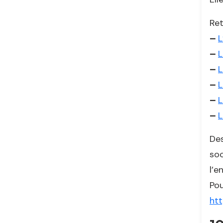
Ret
–
L
–
L
–
L
–
L
–
L
–
L
Des
soc
l’e
Pou
htt