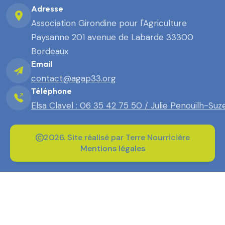
Adresse
Association Girondine pour l'Agriculture
Paysanne 201 avenue de Labarde 33300
Bordeaux
Email
contact@agap33.org
Téléphone
Elsa Clavel : 06 35 42 75 50 / Julie Penouilh-Suz
2026. Site réalisé par Terre Nourricière
Mentions légales