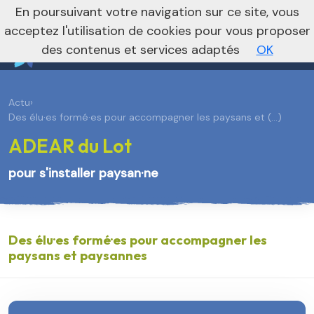
En poursuivant votre navigation sur ce site, vous
Vers le site national
acceptez l'utilisation de cookies pour vous proposer
des contenus et services adaptés
OK
Actu
›
Des élu·es formé·es pour accompagner les paysans et (…)
ADEAR du Lot
pour s'installer paysan·ne
Des élu·es formé·es pour accompagner les
paysans et paysannes