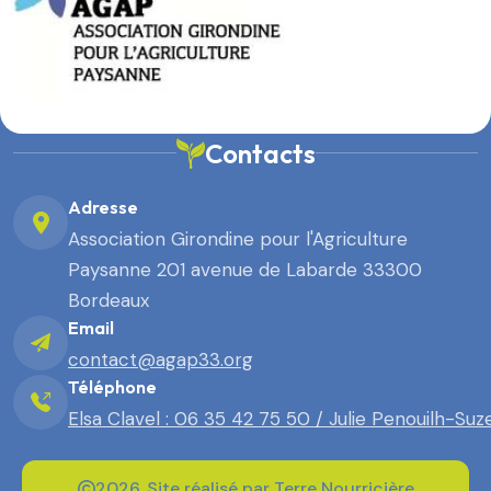
Contacts
Adresse
Association Girondine pour l'Agriculture
Paysanne 201 avenue de Labarde 33300
Bordeaux
Email
contact@agap33.org
Téléphone
Elsa Clavel : 06 35 42 75 50 / Julie Penouilh-Suz
2026. Site réalisé par Terre Nourricière