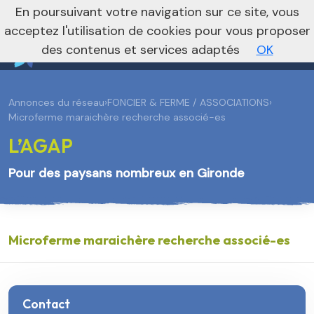
En poursuivant votre navigation sur ce site, vous
Vers le site national
acceptez l'utilisation de cookies pour vous proposer
des contenus et services adaptés
OK
Annonces du réseau
›
FONCIER & FERME / ASSOCIATIONS
›
Microferme maraichère recherche associé-es
L’AGAP
Pour des paysans nombreux en Gironde
Microferme maraichère recherche associé-es
Contact