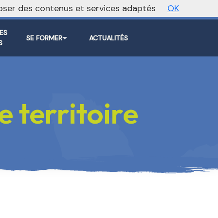
oposer des contenus et services adaptés
OK
ite régional
Vers le site national
ES
SE FORMER
ACTUALITÉS
S
 territoire