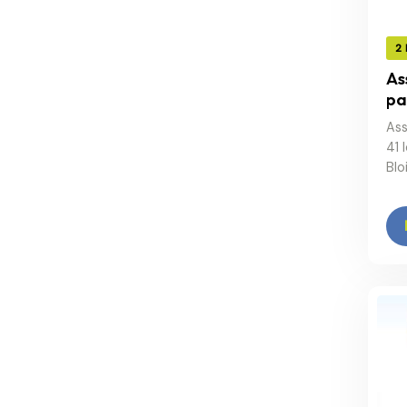
2
As
pa
Ass
41 
Blo