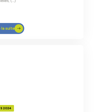
elles, (…)
 la suite
RS 2024