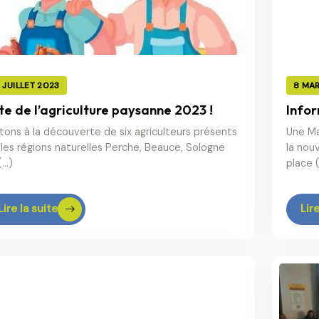
8 JUILLET 2023
8 MA
te de l’agriculture paysanne 2023 !
Infor
tons à la découverte de six agriculteurs présents
Une Ma
 les régions naturelles Perche, Beauce, Sologne
la nouv
(…)
place 
Lire la suite
Lire