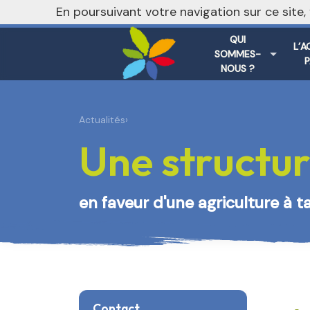
nivo_2026: 1
En poursuivant votre navigation sur ce site
QUI
L’A
SOMMES-
NOUS ?
Actualités
›
Une structur
en faveur d'une agriculture à t
Contact