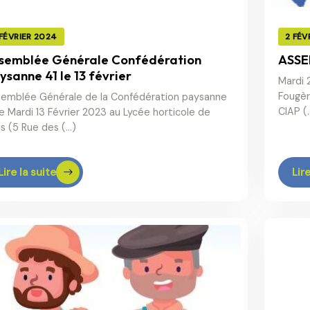
 FÉVRIER 2024
2 FÉV
semblée Générale Confédération
ASSE
ysanne 41 le 13 février
Mardi 
Fougèr
emblée Générale de la Confédération paysanne
CIAP (
le Mardi 13 Février 2023 au Lycée horticole de
is (5 Rue des (…)
Lire la suite
Lire