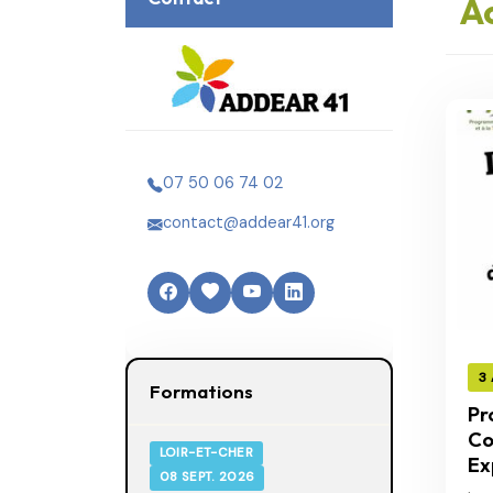
Ac
07 50 06 74 02
contact@addear41.org
3
Formations
Pr
Co
LOIR-ET-CHER
Ex
08 SEPT. 2026