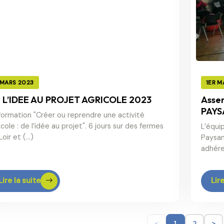
 MARS 2023
1ER M
 L’IDEE AU PROJET AGRICOLE 2023
Asse
PAYS
formation "Créer ou reprendre une activité
icole : de l’idée au projet". 6 jours sur des fermes
L’équi
Loir et (…)
Paysan
adhére
Lire la suite
Lire
<
1
2
>