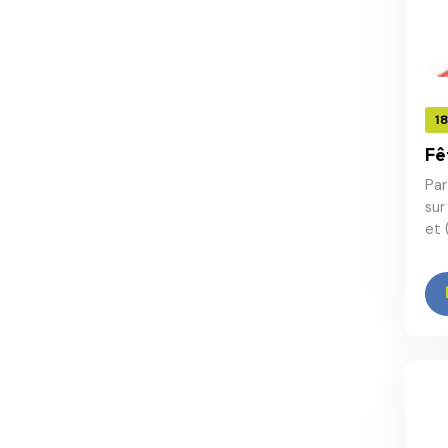
1
Fê
Par
sur
et 