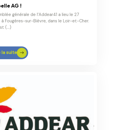
elle AG !
mblée générale de l’Addear41 a lieu le 27
r, à Fougères-sur-Bièvre, dans le Loir-et-Cher.
est (…)
 la suite