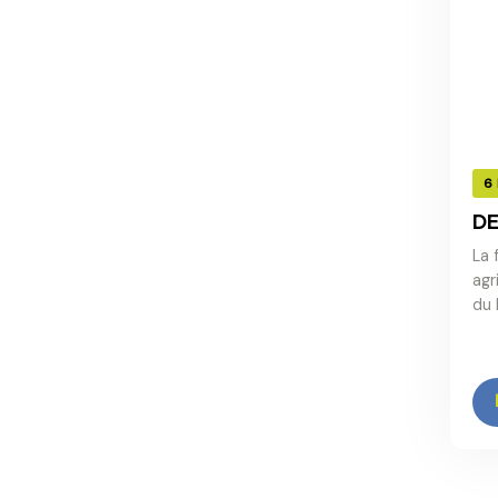
6
DE
La 
agr
du 