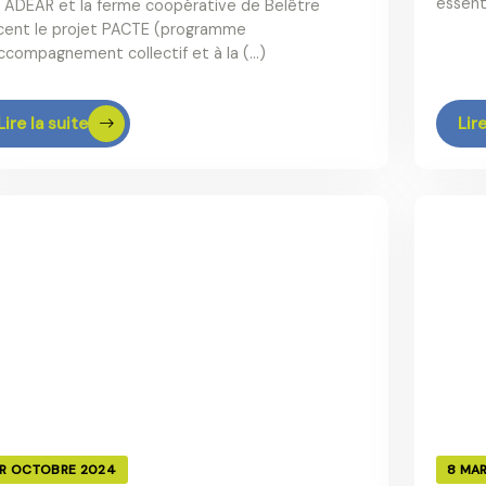
essenti
 ADEAR et la ferme coopérative de Belêtre
cent le projet PACTE (programme
ccompagnement collectif et à la (…)
Lire la suite
Lire
ER OCTOBRE 2024
8 MA