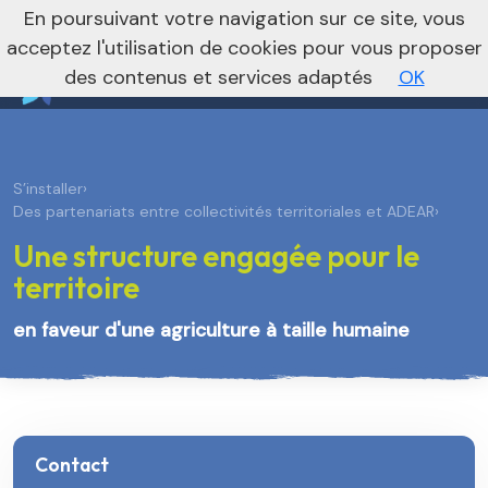
nivo_2026: 1
En poursuivant votre navigation sur ce site, vous
Vers le site régional
Vers le site national
acceptez l'utilisation de cookies pour vous proposer
des contenus et services adaptés
OK
S’installer
›
Des partenariats entre collectivités territoriales et ADEAR
›
Une structure engagée pour le
territoire
en faveur d'une agriculture à taille humaine
Contact