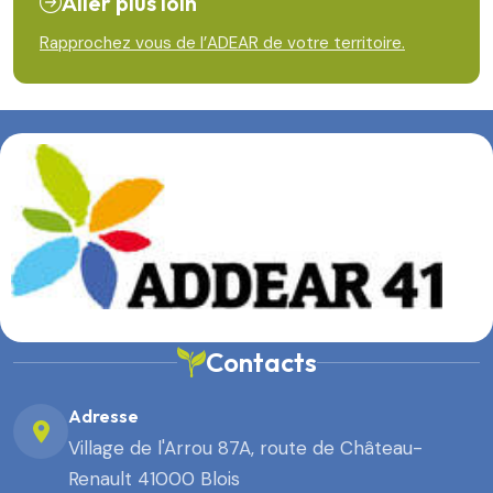
Aller plus loin
Rapprochez vous de l’ADEAR de votre territoire.
Contacts
Adresse
Village de l'Arrou 87A, route de Château-
Renault 41000 Blois