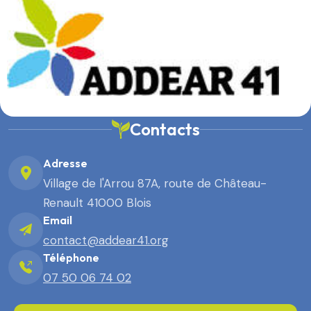
Contacts
Adresse
Village de l'Arrou 87A, route de Château-
Renault 41000 Blois
Email
contact@addear41.org
Téléphone
07 50 06 74 02