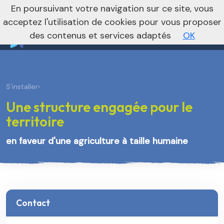
nivo_2026: 1
En poursuivant votre navigation sur ce site, vous
Vers le site régional
Vers le site national
acceptez l'utilisation de cookies pour vous proposer
des contenus et services adaptés
OK
S’installer
›
Une structure engagée pour le
territoire
en faveur d'une agriculture à taille humaine
Contact