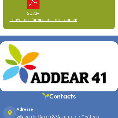
2022-
_fiche_se_former_et_etre_accom
Contacts
Adresse
Village de l'Arrou 87A, route de Château-