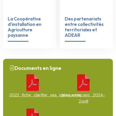
La Coopérative
Des partenariats
d’installation en
entre collectivités
Agriculture
territoriales et
paysanne
ADEAR
Documents en ligne
2022_fiche_clarifier_ses_idees_comp
plaquette_spc_2024-
2.pdf