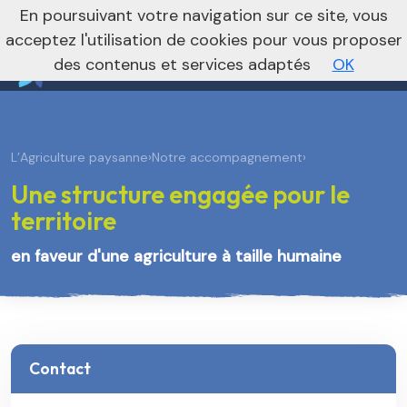
nivo_2026: 1
En poursuivant votre navigation sur ce site, vous
Vers le site régional
Vers le site national
acceptez l'utilisation de cookies pour vous proposer
des contenus et services adaptés
OK
L’Agriculture paysanne
›
Notre accompagnement
›
Une structure engagée pour le
territoire
en faveur d'une agriculture à taille humaine
Contact