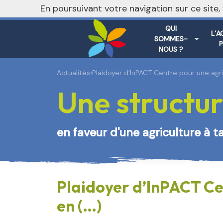
En poursuivant votre navigation sur ce site
QUI
L’A
SOMMES-
NOUS ?
Actualités
›
Plaidoyer d’InPACT Centre pour une agri
Une structur
en faveur d'une agriculture à t
Plaidoyer d’InPACT Cen
en (…)