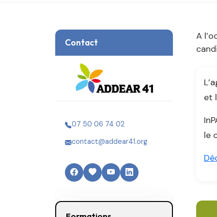
A l’o
Contact
candi
L’a
et 
InP
07 50 06 74 02
le 
contact@addear41.org
Déc
Formations