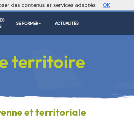
oposer des contenus et services adaptés
OK
ite régional
Vers le site national
ES
SE FORMER
ACTUALITÉS
S
 territoire
enne et territoriale