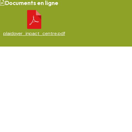
Documents en ligne
plaidoyer_inpact_centre.pdf