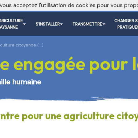
, vous acceptez l'utilisation de cookies pour vous pr
Vers le s
GRICULTURE
CHANGER S
S’INSTALLER
TRANSMETTRE
PAYSANNE
PRATIQUE
culture citoyenne (…)
e engagée pour le
aille humaine
tre pour une agriculture citoy