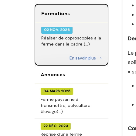
Formations
02 NOV. 2026
Des
Réaliser de coproscopies à la
ferme dans le cadre (...)
Le 
En savoir plus
sol
« s
Annonces
04 MARS 2025
Ferme paysanne à
transmettre, polyculture
élevage(...)
22 DÉC. 2023
Con
Reprise d’une ferme