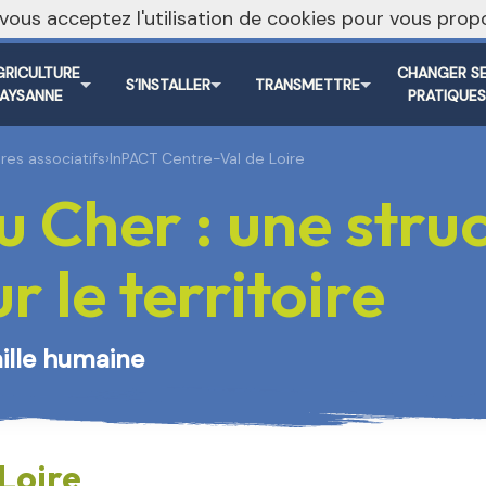
, vous acceptez l'utilisation de cookies pour vous pr
Vers le s
GRICULTURE
CHANGER S
S’INSTALLER
TRANSMETTRE
PAYSANNE
PRATIQUE
res associatifs
›
InPACT Centre-Val de Loire
 Cher : une stru
 le territoire
aille humaine
Loire