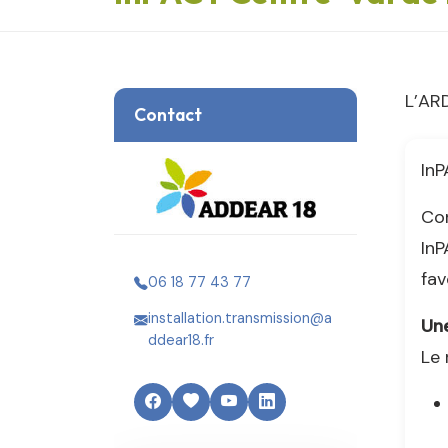
L’AR
Contact
InP
Con
InP
fav
06 18 77 43 77
installation.transmission@a
Un
ddear18.fr
Le 