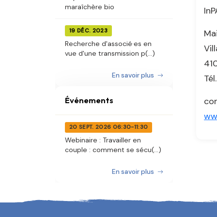
maraîchère bio
InP
19 DÉC. 2023
Mai
Recherche d'associé·es en
Vil
vue d'une transmission p(...)
410
En savoir plus
Tél
Événements
co
www
20 SEPT. 2026 06:30-11:30
Webinaire : Travailler en
couple : comment se sécu(...)
En savoir plus