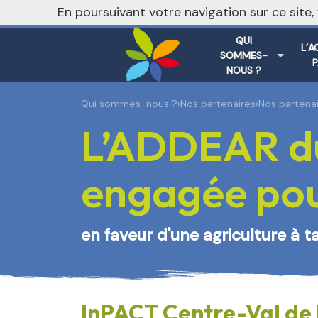
En poursuivant votre navigation sur ce site
QUI
L’A
SOMMES-
NOUS ?
Qui sommes-nous ?
›
Nos partenaires
›
Nos partenai
L’ADDEAR du
engagée pour
en faveur d'une agriculture à t
InPACT Centre-Val de 