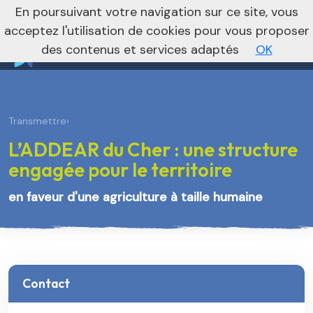
nivo_2026: 1
En poursuivant votre navigation sur ce site, vous
Vers le site régional
Vers le site national
acceptez l'utilisation de cookies pour vous proposer
des contenus et services adaptés
OK
Transmettre
›
L’ADDEAR du Cher : une structure
engagée pour le territoire
en faveur d'une agriculture à taille humaine
Contact