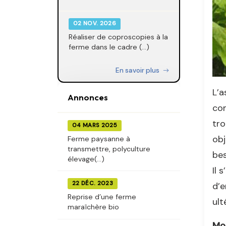
02 NOV. 2026
Réaliser de coproscopies à la
ferme dans le cadre (...)
En savoir plus
L’a
Annonces
com
tro
04 MARS 2025
obj
Ferme paysanne à
transmettre, polyculture
bes
élevage(...)
Il 
22 DÉC. 2023
d’e
Reprise d’une ferme
ult
maraîchère bio
Mo