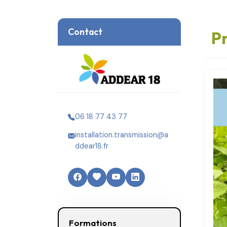
Contact
Pr
06 18 77 43 77
installation.transmission@a
ddear18.fr
Formations