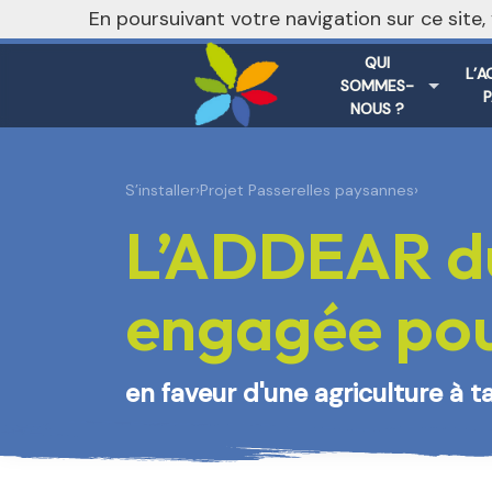
nivo_2026: 1
En poursuivant votre navigation sur ce site
QUI
L’A
SOMMES-
NOUS ?
S’installer
›
Projet Passerelles paysannes
›
L’ADDEAR du
engagée pour
en faveur d'une agriculture à t