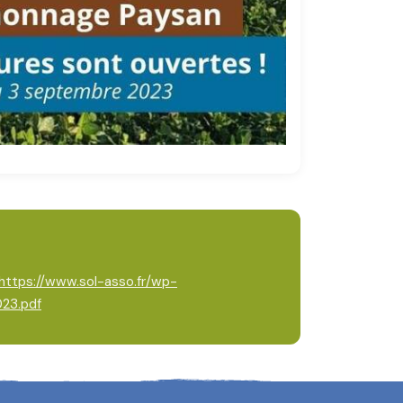
https://www.sol-asso.fr/wp-
23.pdf