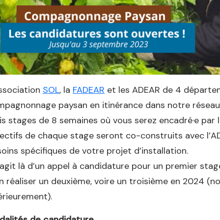
ssociation
SOL
, la
FADEAR
et les ADEAR de 4 départem
pagnonnage paysan en itinérance dans notre réseau d
is stages de 8 semaines où vous serez encadré·e par le
ectifs de chaque stage seront co-construits avec l’A
oins spécifiques de votre projet d’installation.
s’agit là d’un appel à candidature pour un premier stag
n réaliser un deuxième, voire un troisième en 2024 (no
érieurement).
dalités de candidature