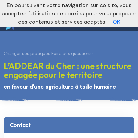
nivo_2026: 1
En poursuivant votre navigation sur ce site, vous
Vers le site régional
Vers le site national
acceptez l'utilisation de cookies pour vous proposer
des contenus et services adaptés
OK
Changer ses pratiques
›
Foire aux questions
›
L’ADDEAR du Cher : une structure
engagée pour le territoire
en faveur d'une agriculture à taille humaine
Contact