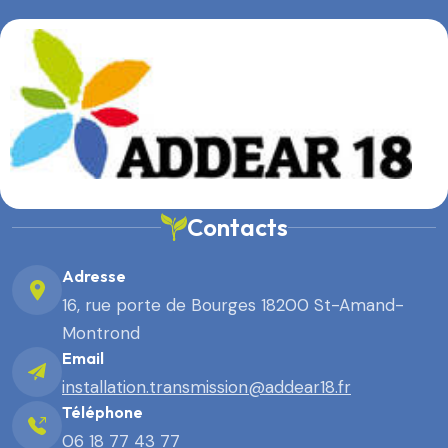
Contacts
Adresse
16, rue porte de Bourges 18200 St-Amand-
Montrond
Email
installation.transmission@addear18.fr
Téléphone
06 18 77 43 77