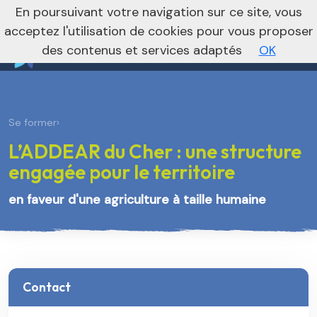
nivo_2026: 1
En poursuivant votre navigation sur ce site, vous
Vers le site régional
Vers le site national
acceptez l'utilisation de cookies pour vous proposer
des contenus et services adaptés
OK
Se former
›
L’ADDEAR du Cher : une structure
engagée pour le territoire
en faveur d'une agriculture à taille humaine
Contact