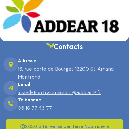
Contacts
Adresse
16, rue porte de Bourges 18200 St-Amand-
Montrond
Email
installation.transmission@addear18.fr
Téléphone
06 18 77 43 77
2026. Site réalisé par Terre Nourricière