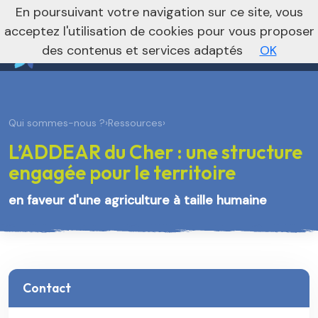
nivo_2026: 1
En poursuivant votre navigation sur ce site, vous
Vers le site régional
Vers le site national
acceptez l'utilisation de cookies pour vous proposer
des contenus et services adaptés
OK
Qui sommes-nous ?
›
Ressources
›
L’ADDEAR du Cher : une structure
engagée pour le territoire
en faveur d'une agriculture à taille humaine
Contact