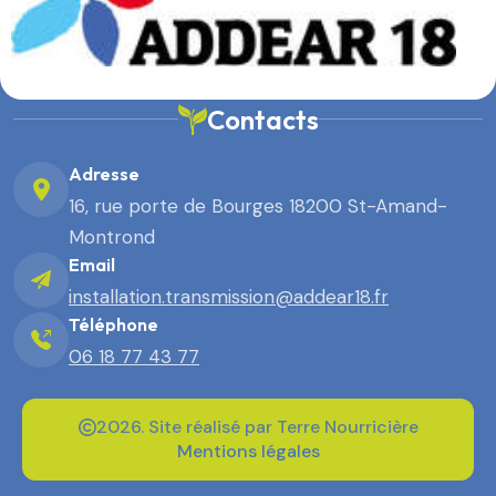
Contacts
Adresse
16, rue porte de Bourges 18200 St-Amand-
Montrond
Email
installation.transmission@addear18.fr
Téléphone
06 18 77 43 77
2026. Site réalisé par Terre Nourricière
Mentions légales