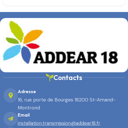
Contacts
Adresse
16, rue porte de Bourges 18200 St-Amand-
Montrond
Email
installation.transmission@addear18.fr