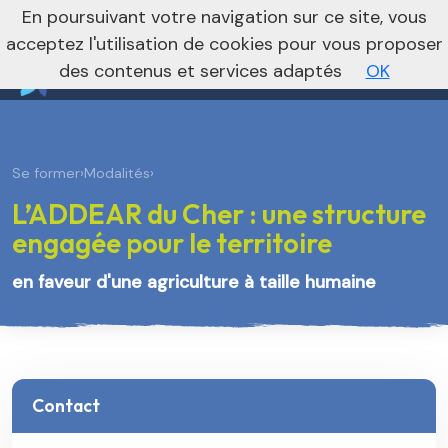
nivo_2026: 1
En poursuivant votre navigation sur ce site, vous
Vers le site régional
Vers le site national
acceptez l'utilisation de cookies pour vous proposer
des contenus et services adaptés
OK
Se former
›
Modalités
›
L’ADDEAR du Cher : une structure
engagée pour le territoire
en faveur d'une agriculture à taille humaine
Contact