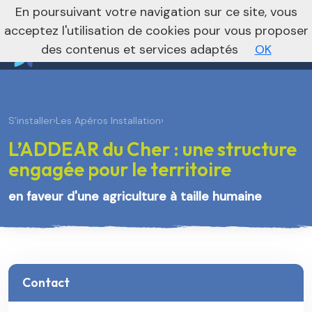
nivo_2026: 1
En poursuivant votre navigation sur ce site, vous
Vers le site régional
Vers le site national
acceptez l'utilisation de cookies pour vous proposer
des contenus et services adaptés
OK
S’installer
›
Les Apéros Installation
›
L’ADDEAR du Cher : une structure
engagée pour le territoire
en faveur d'une agriculture à taille humaine
Contact