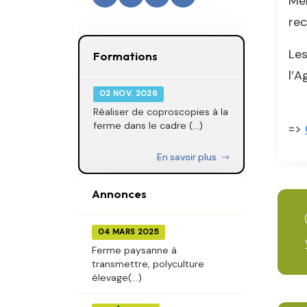
Mer
re
Les
Formations
l’A
02 NOV. 2026
Réaliser de coproscopies à la
ferme dans le cadre (...)
=>
En savoir plus
Annonces
04 MARS 2025
Ferme paysanne à
transmettre, polyculture
élevage(...)