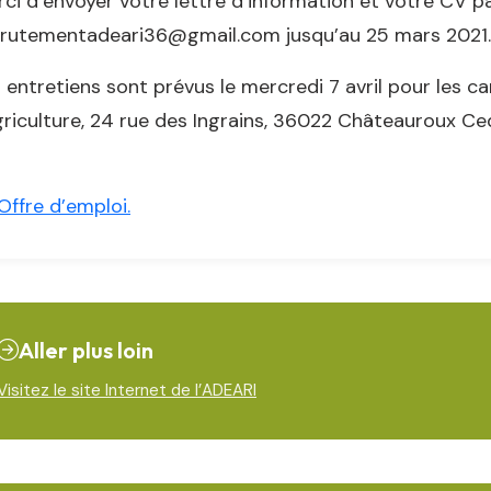
ci d’envoyer votre lettre d’information et votre CV pa
crutementadeari36@gmail.com jusqu’au 25 mars 2021.
 entretiens sont prévus le mercredi 7 avril pour les c
griculture, 24 rue des Ingrains, 36022 Châteauroux Ce
Offre d’emploi.
Aller plus loin
Visitez le site Internet de l’ADEARI