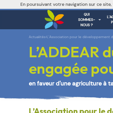
En poursuivant votre navigation sur ce site
QUI
L’A
SOMMES-
NOUS ?
Actualités
›
L’Association pour le développement de
L’ADDEAR du
engagée pour
en faveur d'une agriculture à t
L’Association pour le 