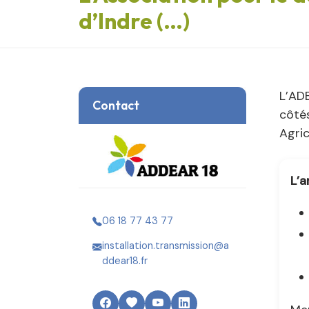
d’Indre (…)
L’ADE
Contact
côtés
Agric
L’a
06 18 77 43 77
installation.transmission@a
ddear18.fr