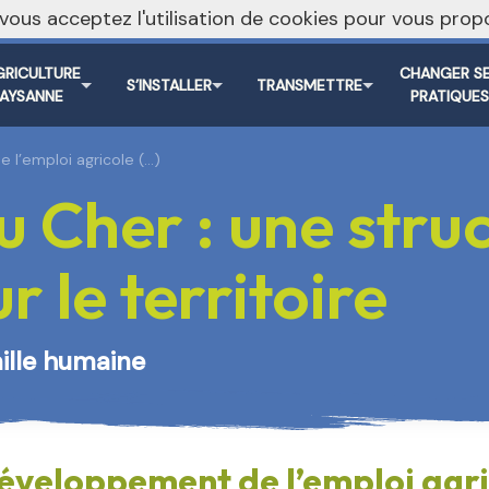
, vous acceptez l'utilisation de cookies pour vous pr
Vers le s
GRICULTURE
CHANGER S
S’INSTALLER
TRANSMETTRE
PAYSANNE
PRATIQUE
 l’emploi agricole (…)
 Cher : une stru
 le territoire
aille humaine
développement de l’emploi agri