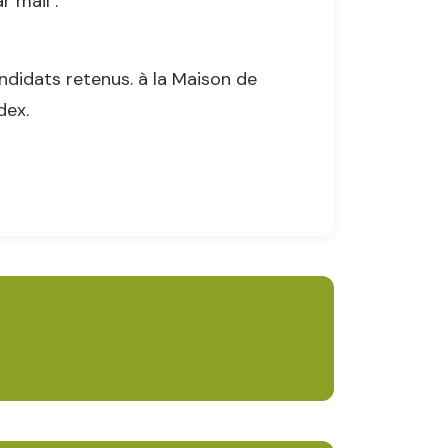
r mail :
andidats retenus. à la Maison de
dex.