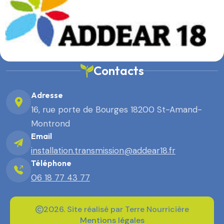
Contacts
Adresse
16, rue porte de Bourges 18200 St-Amand-
Montrond
Email
installation.transmission@addear18.fr
Téléphone
06 18 77 43 77
2026. Site réalisé par Terre Nourricière
Mentions légales