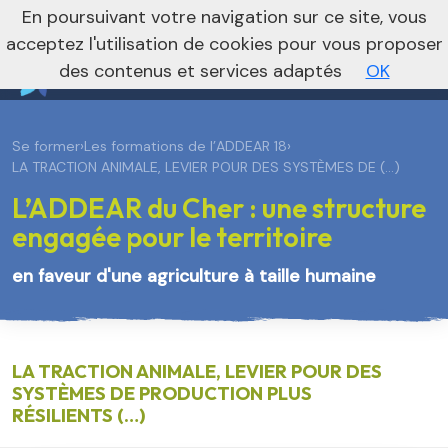
En poursuivant votre navigation sur ce site, vous
Vers le site régional
Vers le site national
acceptez l'utilisation de cookies pour vous proposer
des contenus et services adaptés
OK
Se former
›
Les formations de l’ADDEAR 18
›
LA TRACTION ANIMALE, LEVIER POUR DES SYSTÈMES DE (…)
L’ADDEAR du Cher : une structure
engagée pour le territoire
en faveur d'une agriculture à taille humaine
LA TRACTION ANIMALE, LEVIER POUR DES
SYSTÈMES DE PRODUCTION PLUS
RÉSILIENTS (…)