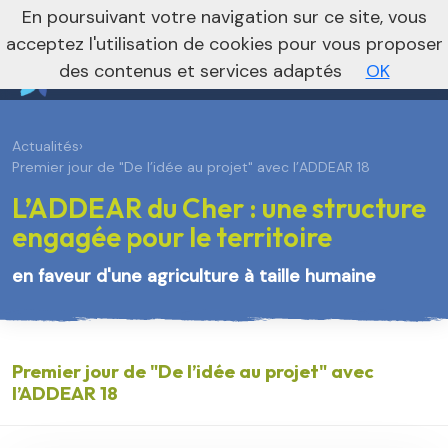
En poursuivant votre navigation sur ce site, vous
Vers le site régional
Vers le site national
acceptez l'utilisation de cookies pour vous proposer
des contenus et services adaptés
OK
Actualités
›
Premier jour de "De l’idée au projet" avec l’ADDEAR 18
L’ADDEAR du Cher : une structure
engagée pour le territoire
en faveur d'une agriculture à taille humaine
Premier jour de "De l’idée au projet" avec
l’ADDEAR 18