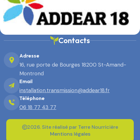
Contacts
Adresse
16, rue porte de Bourges 18200 St-Amand-
Montrond
Email
installation.transmission@addear18.fr
Téléphone
06 18 77 43 77
2026. Site réalisé par Terre Nourricière
Mentions légales