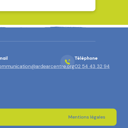
mail
Téléphone
ommunication@ardearcentre.org
02 54 43 32 94
Mentions légales