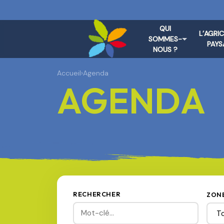
QUI
L’AGRI
SOMMES-
PAYS
NOUS ?
Accueil
›
Agenda
AGENDA
RECHERCHER
ZON