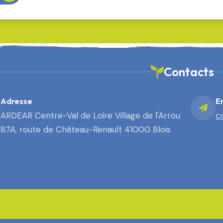
Contacts
Adresse
E
ARDEAR Centre-Val de Loire Village de l'Arrou
c
87A, route de Château-Renault 41000 Blois