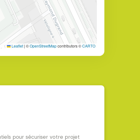
Leaflet
|
©
OpenStreetMap
contributors ©
CARTO
tiels pour sécuriser votre projet