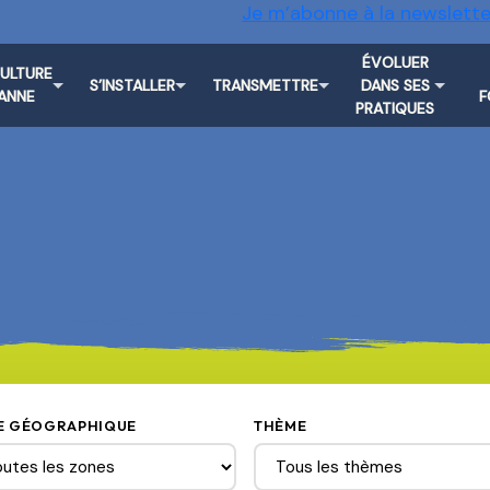
Je m’abonne à la newslette
ÉVOLUER
CULTURE
S’INSTALLER
TRANSMETTRE
DANS SES
ANNE
F
PRATIQUES
E GÉOGRAPHIQUE
THÈME