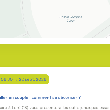
 06:30 → 22 sept. 2026
iller en couple : comment se sécuriser ?
e à Léré (18) vous présentera les outils juridiques essen