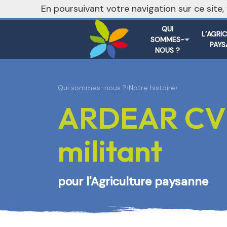
nivo_2026: 1
En poursuivant votre navigation sur ce site
QUI
L’AGRI
SOMMES-
PAYS
NOUS ?
Qui sommes-nous ?
›
Notre histoire
›
ARDEAR CVL 
militant
pour l'Agriculture paysanne