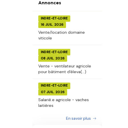
Annonces
INDRE-ET-LOIRE
16 JUIL. 2026
Vente/location domaine
viticole
INDRE-ET-LOIRE
08 JUIL. 2026
Vente - ventilateur agricole
pour bâtiment d'éleva(...)
INDRE-ET-LOIRE
07 JUIL. 2026
Salarié.e agricole - vaches
laitières
En savoir plus