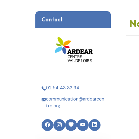
Contact
No
02 54 43 32 94
communication@ardearcen
tre.org