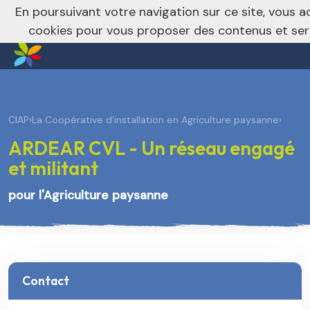
nivo_2026: 1
En poursuivant votre navigation sur ce site, vous ac
Je m’abonne à la newsletter fonciè
cookies pour vous proposer des contenus et ser
CIAP
›
La Coopérative d’installation en Agriculture paysanne
›
ARDEAR CVL - Un réseau engagé
et militant
pour l'Agriculture paysanne
Contact