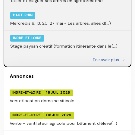
Tailler et élaguer ses arbres en agroforesterie
HAUT-RHIN
Mercredis 6, 13, 20, 27 mai - Les arbres, alliés d(...)
INDRE-ET-LOIRE
Stage paysan créatif (formation itinérante dans le(...)
En savoir plus
Annonces
INDRE-ET-LOIRE
16 JUIL. 2026
Vente/location domaine viticole
INDRE-ET-LOIRE
08 JUIL. 2026
Vente - ventilateur agricole pour bâtiment d'éleva(...)