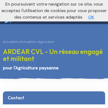
nivo_2026: 1
En poursuivant votre navigation sur ce site, vous
Je m’abonne à la newsletter foncière
Vers le site national
acceptez l'utilisation de cookies pour vous proposer
des contenus et services adaptés
OK
Actualités
›
Actualités régionales
›
ARDEAR CVL - Un réseau engagé
et militant
pour l'Agriculture paysanne
Contact