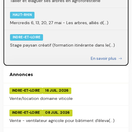
Tailler et élaguer ses arbres en agroforesterie
HAUT-RHIN
Mercredis 6, 13, 20, 27 mai - Les arbres, alliés d(...)
INDRE-ET-LOIRE
Stage paysan créatif (formation itinérante dans le(...)
En savoir plus
Annonces
INDRE-ET-LOIRE
16 JUIL. 2026
Vente/location domaine viticole
INDRE-ET-LOIRE
08 JUIL. 2026
Vente - ventilateur agricole pour bâtiment d'éleva(...)