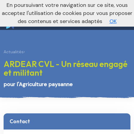
nivo_2026: 1
En poursuivant votre navigation sur ce site, vous
Je m’abonne à la newsletter foncière
Vers le site national
acceptez l'utilisation de cookies pour vous proposer
des contenus et services adaptés
OK
Actualités
›
ARDEAR CVL - Un réseau engagé
et militant
pour l'Agriculture paysanne
Contact