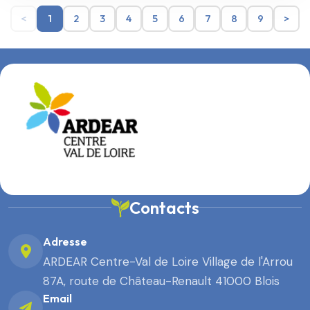
<
1
2
3
4
5
6
7
8
9
>
Contacts
Adresse
ARDEAR Centre-Val de Loire Village de l'Arrou
87A, route de Château-Renault 41000 Blois
Email