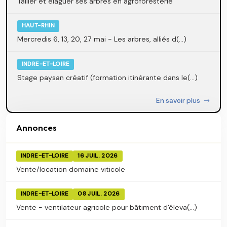
Tailler et élaguer ses arbres en agroforesterie
HAUT-RHIN
Mercredis 6, 13, 20, 27 mai - Les arbres, alliés d(...)
INDRE-ET-LOIRE
Stage paysan créatif (formation itinérante dans le(...)
En savoir plus
Annonces
INDRE-ET-LOIRE
16 JUIL. 2026
Vente/location domaine viticole
INDRE-ET-LOIRE
08 JUIL. 2026
Vente - ventilateur agricole pour bâtiment d'éleva(...)