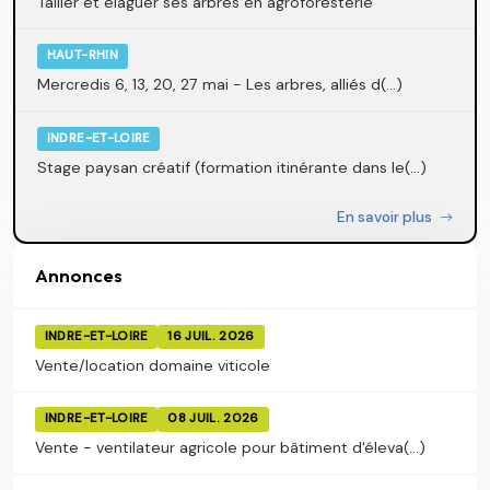
Tailler et élaguer ses arbres en agroforesterie
HAUT-RHIN
Mercredis 6, 13, 20, 27 mai - Les arbres, alliés d(...)
INDRE-ET-LOIRE
Stage paysan créatif (formation itinérante dans le(...)
En savoir plus
Annonces
INDRE-ET-LOIRE
16 JUIL. 2026
Vente/location domaine viticole
INDRE-ET-LOIRE
08 JUIL. 2026
Vente - ventilateur agricole pour bâtiment d'éleva(...)