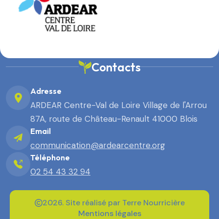
Contacts
Adresse
ARDEAR Centre-Val de Loire Village de l'Arrou
87A, route de Château-Renault 41000 Blois
Email
communication@ardearcentre.org
Téléphone
02 54 43 32 94
2026. Site réalisé par Terre Nourricière
Mentions légales