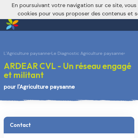
nivo_2026: 1
En poursuivant votre navigation sur ce site, vous 
Je m’abonne à la newsletter f
cookies pour vous proposer des contenus et s
L’Agriculture paysanne
›
Le Diagnostic Agriculture paysanne
›
ARDEAR CVL - Un réseau engagé
et militant
pour l'Agriculture paysanne
Contact