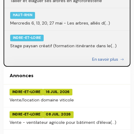
Tailler et élaguer ses arbres en agroforesterie
HAUT-RHIN
Mercredis 6, 13, 20, 27 mai - Les arbres, alliés d(...)
INDRE-ET-LOIRE
Stage paysan créatif (formation itinérante dans le(...)
En savoir plus
Annonces
INDRE-ET-LOIRE
16 JUIL. 2026
Vente/location domaine viticole
INDRE-ET-LOIRE
08 JUIL. 2026
Vente - ventilateur agricole pour bâtiment d'éleva(...)