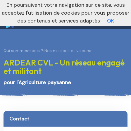
nivo_2026: 1
En poursuivant votre navigation sur ce site, vous
Je m’abonne à la newsletter foncière
Vers le site national
acceptez l'utilisation de cookies pour vous proposer
des contenus et services adaptés
OK
Qui sommes-nous ?
›
Nos missions et valeurs
›
ARDEAR CVL - Un réseau engagé
et militant
pour l'Agriculture paysanne
Contact