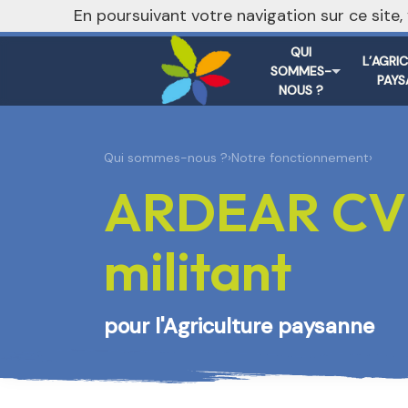
nivo_2026: 1
En poursuivant votre navigation sur ce site
QUI
L’AGRI
SOMMES-
PAYS
NOUS ?
Qui sommes-nous ?
›
Notre fonctionnement
›
ARDEAR CVL 
militant
pour l'Agriculture paysanne