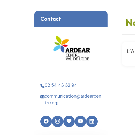
Contact
N
L’A
02 54 43 32 94
communication@ardearcen
tre.org