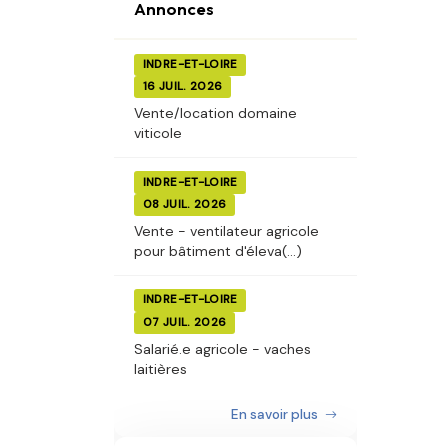
Annonces
INDRE-ET-LOIRE
16 JUIL. 2026
Vente/location domaine
viticole
INDRE-ET-LOIRE
08 JUIL. 2026
Vente - ventilateur agricole
pour bâtiment d'éleva(...)
INDRE-ET-LOIRE
07 JUIL. 2026
Salarié.e agricole - vaches
laitières
En savoir plus