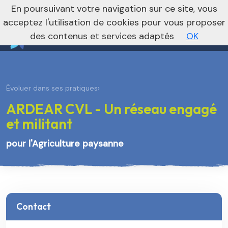
nivo_2026: 1
En poursuivant votre navigation sur ce site, vous
Je m’abonne à la newsletter foncière
Vers le site national
acceptez l'utilisation de cookies pour vous proposer
des contenus et services adaptés
OK
Évoluer dans ses pratiques
›
ARDEAR CVL - Un réseau engagé
et militant
pour l'Agriculture paysanne
Contact