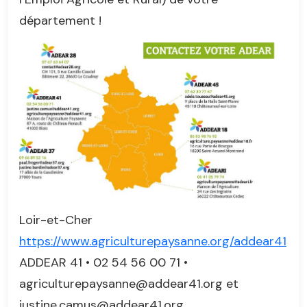
département !
Loir-et-Cher
https://www.agriculturepaysanne.org/addear41
ADDEAR 41 • 02 54 56 00 71 •
agriculturepaysanne@addear41.org et
justine.camus@addear41.org