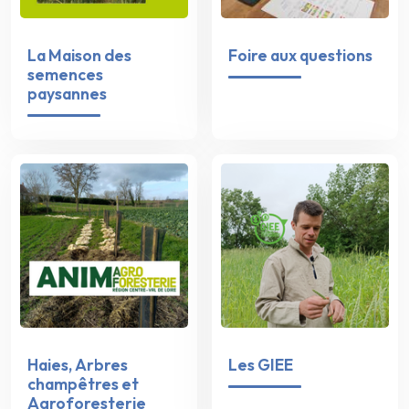
La Maison des
Foire aux questions
semences
paysannes
Haies, Arbres
Les GIEE
champêtres et
Agroforesterie