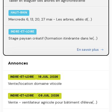
Tailler et élaguer ses arbres en agroforesterie
HAUT-RHIN
Mercredis 6, 13, 20, 27 mai - Les arbres, alliés d(...)
INDRE-ET-LOIRE
Stage paysan créatif (formation itinérante dans le(...)
En savoir plus
Annonces
INDRE-ET-LOIRE
16 JUIL. 2026
Vente/location domaine viticole
INDRE-ET-LOIRE
08 JUIL. 2026
Vente - ventilateur agricole pour bâtiment d'éleva(...)