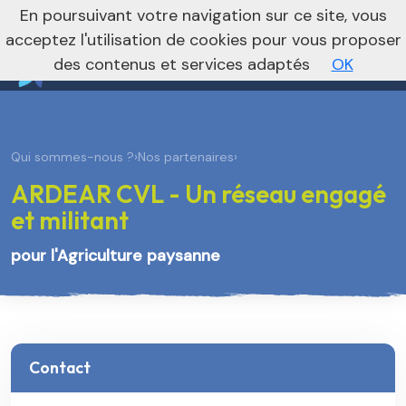
nivo_2026: 1
En poursuivant votre navigation sur ce site, vous
Je m’abonne à la newsletter foncière
Vers le site national
acceptez l'utilisation de cookies pour vous proposer
des contenus et services adaptés
OK
Qui sommes-nous ?
›
Nos partenaires
›
ARDEAR CVL - Un réseau engagé
et militant
pour l'Agriculture paysanne
Contact