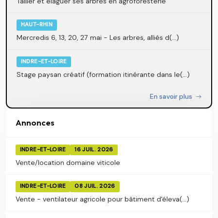
Tailler et élaguer ses arbres en agroforesterie
HAUT-RHIN
Mercredis 6, 13, 20, 27 mai - Les arbres, alliés d(...)
INDRE-ET-LOIRE
Stage paysan créatif (formation itinérante dans le(...)
En savoir plus
Annonces
INDRE-ET-LOIRE
16 JUIL. 2026
Vente/location domaine viticole
INDRE-ET-LOIRE
08 JUIL. 2026
Vente - ventilateur agricole pour bâtiment d'éleva(...)