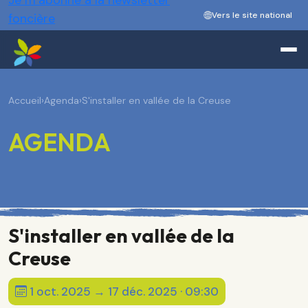
Je m’abonne à la newsletter
Vers le site national
foncière
Accueil
›
Agenda
›
S'installer en vallée de la Creuse
AGENDA
S'installer en vallée de la
Creuse
1 oct. 2025 → 17 déc. 2025 · 09:30