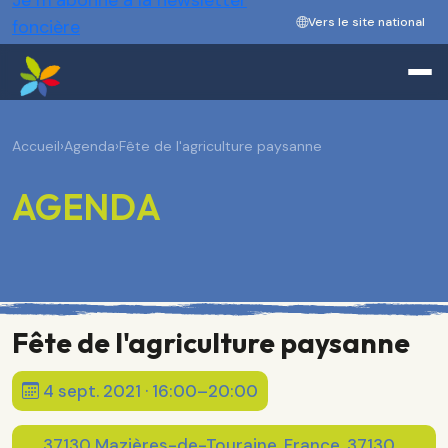
Je m’abonne à la newsletter
Vers le site national
foncière
Accueil
›
Agenda
›
Fête de l'agriculture paysanne
AGENDA
Fête de l'agriculture paysanne
4 sept. 2021 · 16:00–20:00
37130 Mazières-de-Touraine, France, 37130