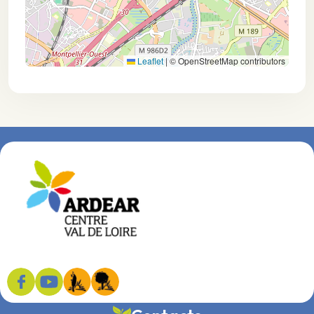
Leaflet
|
© OpenStreetMap contributors